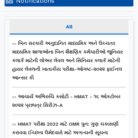
Notifications
All
બિન સરકારી અનુદાનિત માધ્યમિક અને ઉચ્ચતર
>>
માધ્યમિક શાળાઓના બિન શૈક્ષણિક કર્મચારીઓ જુનિયર
કલાર્ક માટેની લોઅર લેવલ અને સિનિયર કલાર્ક માટેની
હાયર લેવલની ખાતાકીય પરીક્ષા-ઓગષ્ટ-૨૦૨૨ ફાઈનલ
આન્સર કી
આચાર્ય અભિરુચિ કસોટી - HMAT - ૧૬ ઓકટોબર
>>
૨૦૨૨ પ્રશ્નપત્ર સિરીઝ-A
HMAT પરીક્ષા 2022 માટે OMR પુન: ગુણ ચકાસણી
>>
કરાવવા ઈચ્છતા ઉમેદવારો માટે અગત્યની સૂચના